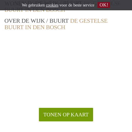
WONEN IN DE WIJK / BUURT
DE GESTELSE
OK!
We gebruiken
cookies
voor de beste service
BUURT IN DEN BOSCH
OVER DE WIJK / BUURT
DE GESTELSE
BUURT IN DEN BOSCH
TONEN OP KAART