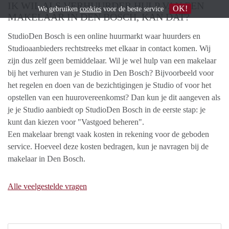
IK WIL ALS VERHUURDER HULP VAN EEN
OK!
We gebruiken
cookies
voor de beste service
MAKELAAR IN DEN BOSCH, KAN DAT?
StudioDen Bosch is een online huurmarkt waar huurders en
Studioaanbieders rechtstreeks met elkaar in contact komen. Wij
zijn dus zelf geen bemiddelaar. Wil je wel hulp van een makelaar
bij het verhuren van je Studio in Den Bosch? Bijvoorbeeld voor
het regelen en doen van de bezichtigingen je Studio of voor het
opstellen van een huurovereenkomst? Dan kun je dit aangeven als
je je Studio aanbiedt op StudioDen Bosch in de eerste stap: je
kunt dan kiezen voor "Vastgoed beheren".
Een makelaar brengt vaak kosten in rekening voor de geboden
service. Hoeveel deze kosten bedragen, kun je navragen bij de
makelaar in Den Bosch.
Alle veelgestelde vragen