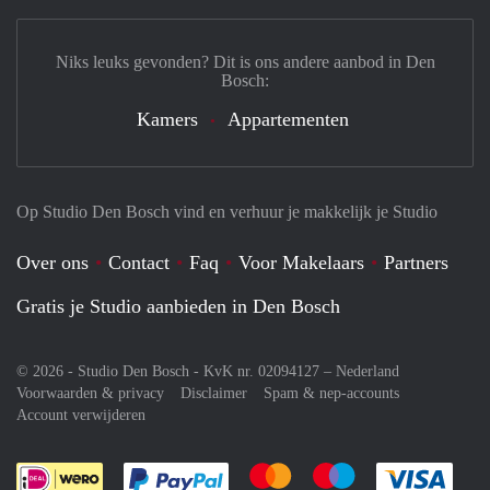
Niks leuks gevonden? Dit is ons andere aanbod in Den
Bosch:
Kamers
Appartementen
Op Studio Den Bosch vind en verhuur je makkelijk je Studio
Over ons
Contact
Faq
Voor Makelaars
Partners
Gratis je Studio aanbieden in Den Bosch
© 2026 - Studio Den Bosch - KvK nr. 02094127 –
Nederland
Voorwaarden & privacy
Disclaimer
Spam & nep-accounts
Account verwijderen
Je rekent gemakkelijk af met Paypal
Je rekent gemakkelijk af met M
Je rekent gemakkelij
Je re