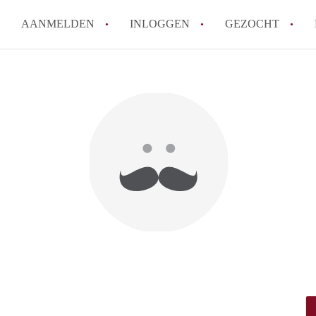
AANMELDEN
INLOGGEN
GEZOCHT
How to translate StudioDenBos
Wat is StudioDenBosch?
Hoeveel kost het om te reagere
Wat is de privacyverklaring v
Berekent StudioDenBosch make
Alle veelgestelde vragen