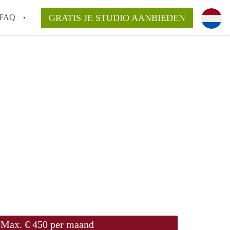
FAQ
GRATIS JE STUDIO AANBIEDEN
ch!
n op een Studio in Den Bosch?
an StudioDenBosch?
laarsvergoeding/bemiddelingsvergoeding?
Max. € 450 per maand