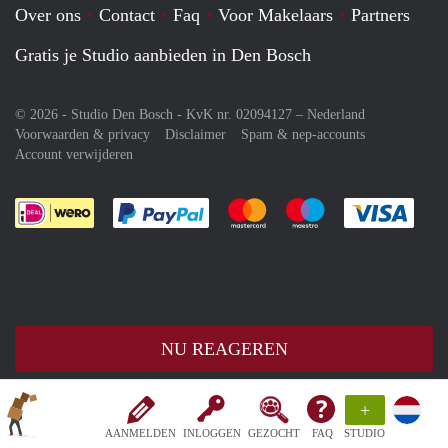
Over ons
Contact
Faq
Voor Makelaars
Partners
Gratis je Studio aanbieden in Den Bosch
© 2026 - Studio Den Bosch - KvK nr. 02094127 –
Nederland
Voorwaarden & privacy
Disclaimer
Spam & nep-accounts
Account verwijderen
Je rekent gemakkelijk af met Paypal
Je rekent gemakkelijk af met M
Je rekent gemakkelij
Je re
NU REAGEREN
+
AANMELDEN
INLOGGEN
GEZOCHT
FAQ
STUDIO