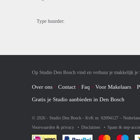
Type huurder:
Op Studio Den Bosch vind en verhuur je makkelijk je 
Over ons
Contact
Faq
Voor Makelaars
P
Gratis je Studio aanbieden in Den Bosch
© 2026 - Studio Den Bosch - KvK nr. 02094127 –
Nederlan
Voorwaarden & privacy
Disclaimer
Spam & nep-acco
Je rekent gemakkelijk af 
Je rekent gemak
Je rek