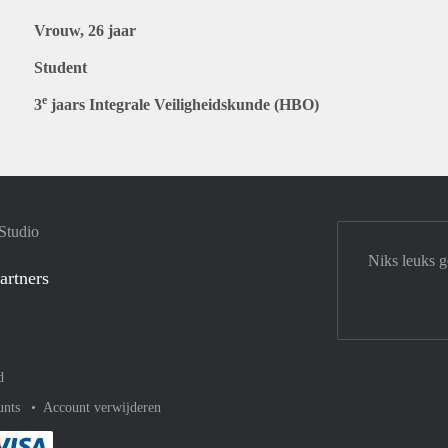
Vrouw, 26 jaar
Student
e
3
jaars Integrale Veiligheidskunde (HBO)
Studio
Niks leuks 
artners
d
unts
Account verwijderen
met Paypal
kelijk af met Mastercard
ent gemakkelijk af met Meastro
Je rekent gemakkelijk af met Visa