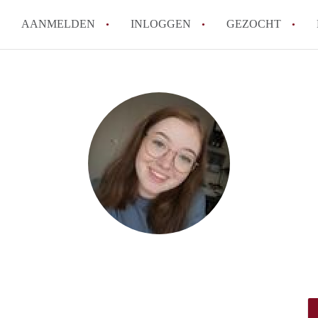
AANMELDEN
INLOGGEN
GEZOCHT
How to translate StudioDenBos
Wat is StudioDenBosch?
Hoeveel kost het om te reagere
Wat is de privacyverklaring v
Berekent StudioDenBosch make
Alle veelgestelde vragen