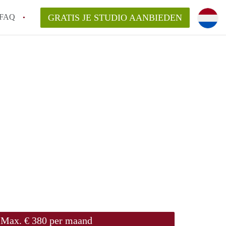
FAQ
GRATIS JE STUDIO AANBIEDEN
ch!
n op een Studio in Den Bosch?
an StudioDenBosch?
laarsvergoeding/bemiddelingsvergoeding?
Max. € 380 per maand