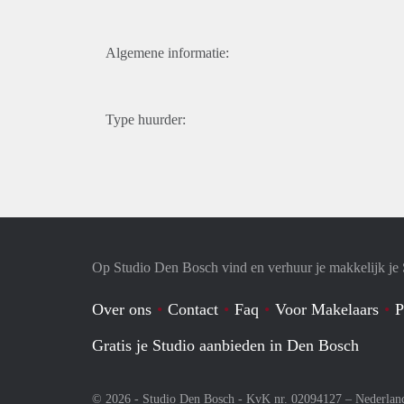
Algemene informatie:
Type huurder:
Op Studio Den Bosch vind en verhuur je makkelijk je 
Over ons
Contact
Faq
Voor Makelaars
P
Gratis je Studio aanbieden in Den Bosch
© 2026 - Studio Den Bosch - KvK nr. 02094127 –
Nederlan