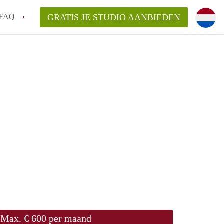
FAQ
GRATIS JE STUDIO AANBIEDEN
ch!
n op een Studio in Den Bosch?
an StudioDenBosch?
laarsvergoeding/bemiddelingsvergoeding?
Max. € 600 per maand