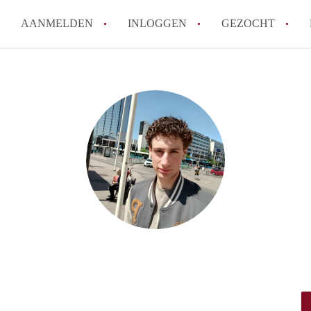
AANMELDEN
INLOGGEN
GEZOCHT
How to translate StudioDenBos
Wat is StudioDenBosch?
Hoeveel kost het om te reagere
Wat is de privacyverklaring v
Berekent StudioDenBosch make
Alle veelgestelde vragen