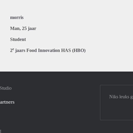
morris
Man, 25 jaar
Student
e
2
jaars Food Innovation HAS (HBO)
Studio
Niks leuks 
artners
d