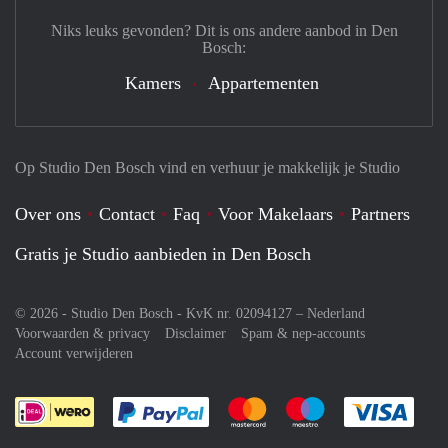
Niks leuks gevonden? Dit is ons andere aanbod in Den
Bosch:
Kamers
Appartementen
Op Studio Den Bosch vind en verhuur je makkelijk je Studio
Over ons
Contact
Faq
Voor Makelaars
Partners
Gratis je Studio aanbieden in Den Bosch
© 2026 - Studio Den Bosch - KvK nr. 02094127 –
Nederland
Voorwaarden & privacy
Disclaimer
Spam & nep-accounts
Account verwijderen
Je rekent gemakkelijk af met Paypal
Je rekent gemakkelijk af met M
Je rekent gemakkelij
Je re