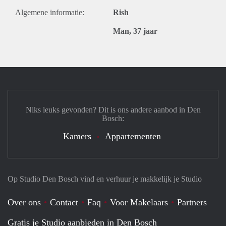
Algemene informatie:
Rish
Man, 37 jaar
Niks leuks gevonden? Dit is ons andere aanbod in Den
Bosch:
Kamers
Appartementen
Op Studio Den Bosch vind en verhuur je makkelijk je Studio
Over ons
Contact
Faq
Voor Makelaars
Partners
Gratis je Studio aanbieden in Den Bosch