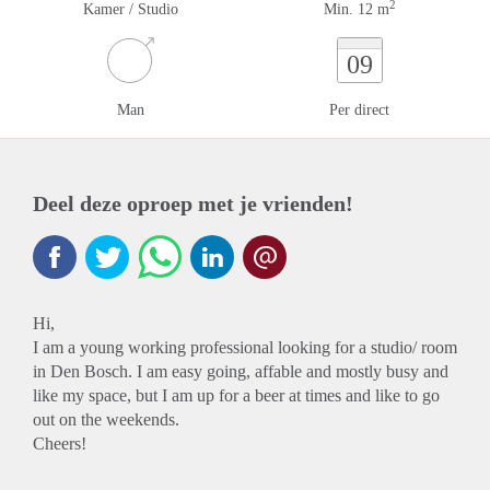
2
Kamer / Studio
Min. 12 m
09
Man
Per direct
Deel deze oproep met je vrienden!
Hi,
I am a young working professional looking for a studio/ room
in Den Bosch. I am easy going, affable and mostly busy and
like my space, but I am up for a beer at times and like to go
out on the weekends.
Cheers!