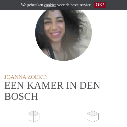
OK!
We gebruiken
cookies
voor de beste service
JOANNA ZOEKT:
EEN KAMER IN DEN
BOSCH