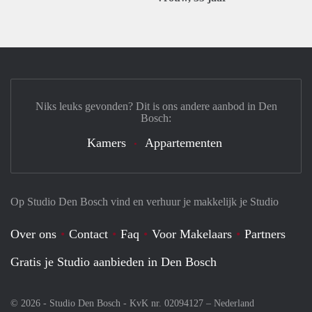
Niks leuks gevonden? Dit is ons andere aanbod in Den
Bosch:
Kamers
Appartementen
Op Studio Den Bosch vind en verhuur je makkelijk je Studio
Over ons
Contact
Faq
Voor Makelaars
Partners
Gratis je Studio aanbieden in Den Bosch
© 2026 - Studio Den Bosch - KvK nr. 02094127 –
Nederland