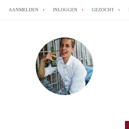
AANMELDEN
INLOGGEN
GEZOCHT
How to translate StudioDenBos
Wat is StudioDenBosch?
Hoeveel kost het om te reagere
Wat is de privacyverklaring v
Berekent StudioDenBosch make
Alle veelgestelde vragen