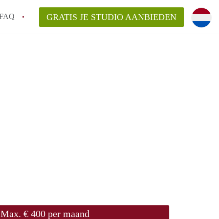
FAQ
GRATIS JE STUDIO AANBIEDEN
ch!
n op een Studio in Den Bosch?
an StudioDenBosch?
laarsvergoeding/bemiddelingsvergoeding?
Max. € 400 per maand