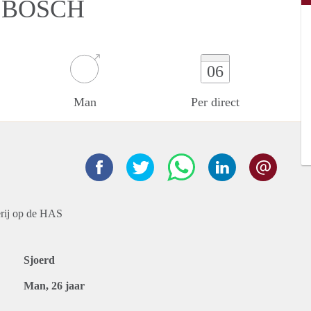
 BOSCH
06
Man
Per direct
derij op de HAS
Sjoerd
Man, 26 jaar