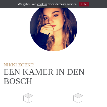
OK!
We gebruiken
cookies
voor de beste service
NIKKI ZOEKT:
EEN KAMER IN DEN
BOSCH